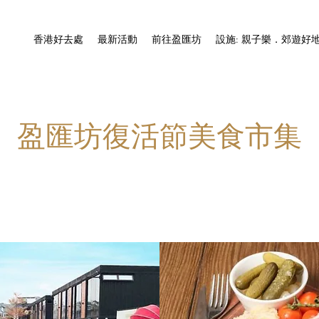
香港好去處
最新活動
前往盈匯坊
設施: 親子樂．郊遊好
盈匯坊復活節美食市集