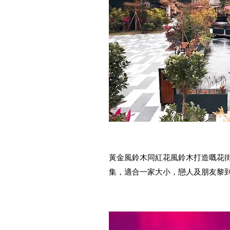
黃金風鈴木同紅花風鈴木打造嘅花
集，適合一家大小，戀人及朋友黎