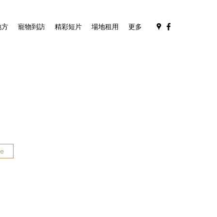
地方
寵物到訪
精彩短片
場地租用
更多
re